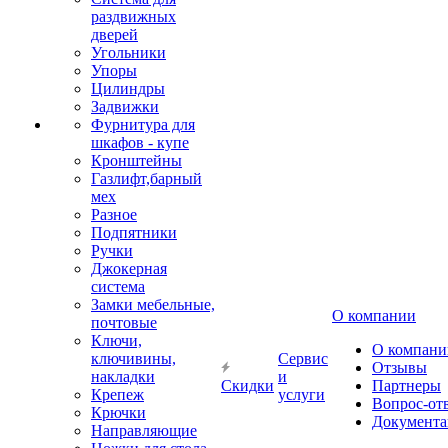
раздвижных
дверей
Угольники
Упоры
Цилиндры
Задвижки
Фурнитура для
шкафов - купе
Кронштейны
Газлифт,барный
мех
Разное
Подпятники
Ручки
Джокерная
система
Замки мебельные,
О компании
почтовые
Ключи,
О компани
ключивины,
Сервис
Отзывы
накладки
и
Скидки
Партнеры
Крепеж
услуги
Вопрос-от
Крючки
Документа
Направляющие