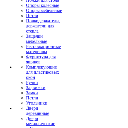
Ножки для стола
Опоры колесные
Опоры мебельные
Петли
Полкодержатели,
держатели для
стекла
Защелки
мебельные
Реставрационные
материалы
Фурнитура для
ящиков
Комплекующие
для пластиковых
окон
Ручки
Задвижки
Замки
Петли
Угольники
Двери
деревянные
Двери
металлические