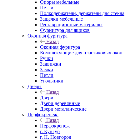
Опоры мебельные
Петли
Полкодержатели, держатели для стекла
Защелки мебельные
Реставрационные материалы
Фурнитура для ящиков
Оконная фурнтура
Назад
Оконная фурнтура
Комплекующие для пластиковых окон
Ручки
Задвижки
Замки
Петли
Угольники
Двери
Назад
Двери
Двери деревянные
Двери металлические
Перфокрепеж
Назад
Перфокрепеж
г. Кунгур
г. Н. Новгород