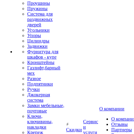
Проушины
Пружины
Система для
раздвижных
дверей
Угольники
Упоры
Цилиндры
Задвижки
Фурнитура для
шкафов - купе
Кронштейны
Газлифт,барный
мех
Разное
Подпятники
Ручки
Джокерная
система
Замки мебельные,
О компании
почтовые
Ключи,
О компани
ключивины,
Сервис
Отзывы
накладки
и
Скидки
Партнеры
Крепеж
услуги