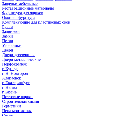
Защелки мебельные
Реставрационные материалы
Фурнитура для ящиков
Оконная фурнтура
Комплекующие для пластиковых окон
Ручки
Задвижки
Замки
Петли
Угольники
Двери
Двери деревянные
Двери металлические
Перфокрепеж
г. Кунгур
г. Н. Новгород
Алапаевск
г. Екатеринбург
г. Нытва
г.Казань
Почтовые ящики
Строительная химия
Герметики
Пена монтажная
Спреи