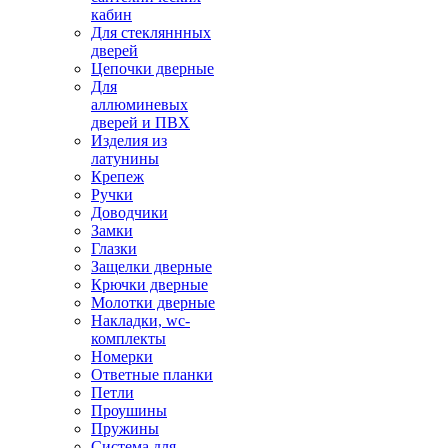
кабин
Для стекляннных
дверей
Цепочки дверные
Для
аллюминевых
дверей и ПВХ
Изделия из
латунины
Крепеж
Ручки
Доводчики
Замки
Глазки
Защелки дверные
Крючки дверные
Молотки дверные
Накладки, wc-
комплекты
Номерки
Ответные планки
Петли
Проушины
Пружины
Система для