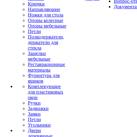
Вопрос-от
Крючки
Документа
Направляющие
Ножки для стола
Опоры колесные
Опоры мебельные
Петли
Полкодержатели,
держатели для
стекла
Защелки
мебельные
Реставрационные
материалы
Фурнитура для
ящиков
Комплекующие
для пластиковых
окон
Ручки
Задвижки
Замки
Петли
Угольники
Двери
деревянные