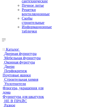
сантехнические
Печное литье
Решетки
вентиляционные
Скобы
строительные
Информационные
таблички
Каталог
Дверная фурнитура
Мебельная фурнитура
Оконная фурнтура
Двери
Перфокрепеж
Почтовые ящики
Строительная химия
Уплотнители
Флюгера, украшения для
дома
Фурнитура для шкатулок
НЕ В ПРАЙС
Разное