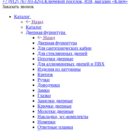
+7 (912) 767-93-42
ул.Ключевой поселок, 81В, магазин «Ключ»
Заказать звонок
Каталог
Назад
Каталог
Дверная фурнитура
Назад
Дверная фурнитура
Для сантехнических кабин
Для стекляннных дверей
Цепочки дверные
Для аллюминевых дверей и ПВХ
Изделия из латунины
Крепеж
Ручки
Доводчики
Замки
Глазки
Защелки дверные
Крючки дверные
Молотки дверные
Накладки, wc-комплекты
Номерки
Ответные планки