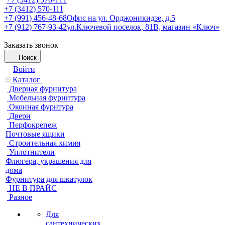
+7 (3412) 570-111
+7 (991) 456-48-68
Офис на ул. Орджоникидзе, д.5
+7 (912) 767-93-42
ул.Ключевой поселок, 81В, магазин «Ключ»
Заказать звонок
Поиск
Войти
Каталог
Дверная фурнитура
Мебельная фурнитура
Оконная фурнтура
Двери
Перфокрепеж
Почтовые ящики
Строительная химия
Уплотнители
Флюгера, украшения для
дома
Фурнитура для шкатулок
НЕ В ПРАЙС
Разное
Для
сантехнических