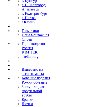
г. Кунгур
г. Н. Новгород
Алапаевск
г. Екатеринбург
г. Нытва
г.Казань
Герметики
Пена монтажная
Спреи
Производство
Россия
KIM TEK
Trellerborg
Выведено из
ассортимента
Кованые изделия
Рожки обувные
Заглушки для
профильной
трубы
Брелки
Лючки