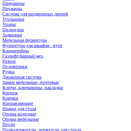
Проушины
Пружины
Система для раздвижных дверей
Угольники
Упоры
Цилиндры
Задвижки
Мебельная фурнитура
Фурнитура для шкафов - купе
Кронштейны
Газлифт,барный мех
Разное
Подпятники
Ручки
Джокерная система
Замки мебельные, почтовые
Ключи, ключивины, накладки
Крепеж
Крючки
Направляющие
Ножки для стола
Опоры колесные
Опоры мебельные
Петли
Полкодержатели, держатели для стекла