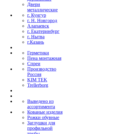
Двери
металлические
г. Кунгур
г. Н. Новгород
Алапаевск
г. Екатеринбург
г. Нытва
г.Казань
Герметики
Пена монтажная
Спреи
Производство
Россия
KIM TEK
Trellerborg
Выведено из
ассортимента
Кованые изделия
Рожки обувные
Заглушки для
профильной
трубы