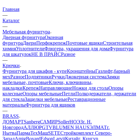
Главная
—
Каталог
—
Мебельная фурнитура
Дверная фурнитура
Оконная
фурнтура
Двери
Перфокрепеж
Почтовые ящики
Строительная
химия
Уплотнители
Флюгера, украшения для дома
Фурнитура
для шкатулок
НЕ В ПРАЙС
Разное
—
Крючки
Фурнитура для шкафов - купе
Кронштейны
Газлифт,барный
мех
Разное
Подпятники
Ручки
Джокерная система
Замки
мебельные, почтовые
Ключи, ключивины,
накладки
Крепеж
Направляющие
Ножки для стола
Опоры
колесные
Опоры мебельные
Петли
Полкодержатели, держатели
для стекла
Защелки мебельные
Реставрационные
материалы
Фурнитура для ящиков
—
BRASS
ДОМАРТ
Sanberg
САМИР
Soller
НОЭЗ
г. Н.
Новгород
АЛЛЮР
GTV
BLUMEN HAUS
ЭЛМАТ
г.
Нытва
ПармаТехМаш
SETE
Стройкомплект Северо-
Запад
Amig
Boyard
Edson
Larvij
Китай
г. Кунгур