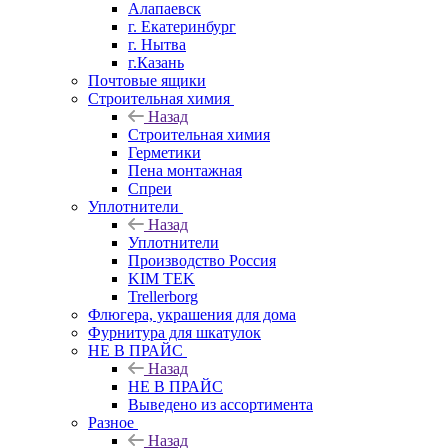
Алапаевск
г. Екатеринбург
г. Нытва
г.Казань
Почтовые ящики
Строительная химия
Назад
Строительная химия
Герметики
Пена монтажная
Спреи
Уплотнители
Назад
Уплотнители
Производство Россия
KIM TEK
Trellerborg
Флюгера, украшения для дома
Фурнитура для шкатулок
НЕ В ПРАЙС
Назад
НЕ В ПРАЙС
Выведено из ассортимента
Разное
Назад