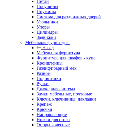
Петли
Проушины
Пружины
Система для раздвижных дверей
Угольники
Упоры
Цилиндры
Задвижки
Мебельная фурнитура
Назад
Мебельная фурнитура
Фурнитура для шкафов - купе
Кронштейны
Газлифт,барный мех
Разное
Подпятники
Ручки
Джокерная система
Замки мебельные, почтовые
Ключи, ключивины, накладки
Крепеж
Крючки
Направляющие
Ножки для стола
Опоры колесные