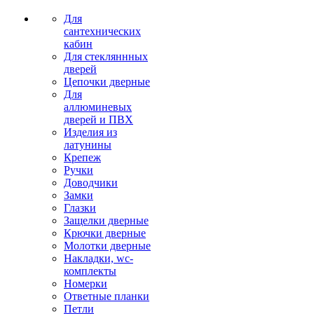
Для
сантехнических
кабин
Для стекляннных
дверей
Цепочки дверные
Для
аллюминевых
дверей и ПВХ
Изделия из
латунины
Крепеж
Ручки
Доводчики
Замки
Глазки
Защелки дверные
Крючки дверные
Молотки дверные
Накладки, wc-
комплекты
Номерки
Ответные планки
Петли