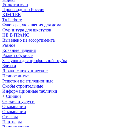
Уплотнители
Производство Россия
KIM TEK
Trellerborg
Флюгера, украшения для дома
Фурнитура для шкатулок
НЕ В ПРАЙС
Выведено из ассортимента
Разное
Кованые изделия
Рожки обувные
Заглушки для профильной трубы
Брелки
Лючки сантехнические
Печное литье
Решетки вентиляционные
Скобы строительные
Информационные таблички
Скидки
Сервис и услуги
О компании
О компании
Отзывы
Партнеры
Вопрос-ответ