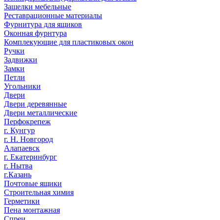
Защелки мебельные
Реставрационные материалы
Фурнитура для ящиков
Оконная фурнтура
Комплекующие для пластиковых окон
Ручки
Задвижки
Замки
Петли
Угольники
Двери
Двери деревянные
Двери металлические
Перфокрепеж
г. Кунгур
г. Н. Новгород
Алапаевск
г. Екатеринбург
г. Нытва
г.Казань
Почтовые ящики
Строительная химия
Герметики
Пена монтажная
Спреи