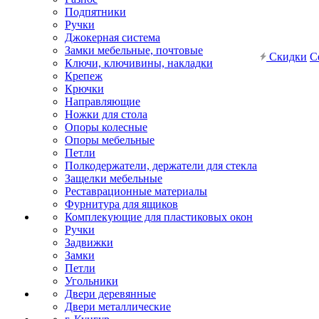
Подпятники
Ручки
Джокерная система
Замки мебельные, почтовые
Скидки
С
Ключи, ключивины, накладки
Крепеж
Крючки
Направляющие
Ножки для стола
Опоры колесные
Опоры мебельные
Петли
Полкодержатели, держатели для стекла
Защелки мебельные
Реставрационные материалы
Фурнитура для ящиков
Комплекующие для пластиковых окон
Ручки
Задвижки
Замки
Петли
Угольники
Двери деревянные
Двери металлические