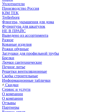
Уплотнители
Производство Россия
KIM TEK
Trellerborg
Флюгера, украшения для дома
Фурнитура для шкатулок
НЕ В ПРАЙС
Выведено из ассортимента
Разное
Кованые изделия
Рожки обувные
Заглушки для профильной трубы
Брелки
Лючки сантехнические
Печное литье
Решетки вентиляционные
Скобы строительные
Информационные таблички
Скидки
Сервис и услуги
О компании
О компании
Отзывы
Партнеры
Вопрос-ответ