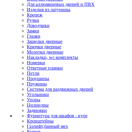
Для аллюминевых дверей и ПВХ
Изделия из латунины
Крепеж
Ручки
Доводчики
Замки
Глазки
Защелки дверные
Крючки дверные
Молотки дверные
Накладки, wc-комплекты
Номерки
Ответные планки
Петли
Проушины
Пружины
Система для раздвижных дверей
Угольники
Упоры
Цилиндры
Задвижки
Фурнитура для шкафов - купе
Кронштейны
Газлифт,барный мех
Разное