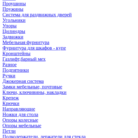
Проушины
Пружины
Система для раздвижных дверей
Угольники
Упоры
Цилиндры
Задвижки
Мебельная фурнитура
Фурнитура для шкафов - купе
Кронштейны
Газлифт,барный мех
Разное
Подпятники
Ручки
Джокерная система
Замки мебельные, почтовые
Ключи, ключивины, накладки
Крепеж
Крючки
Направляющие
Ножки для стола
Опоры колесные
Опоры мебельные
Петли
Полкодержатели, держатели для стекла