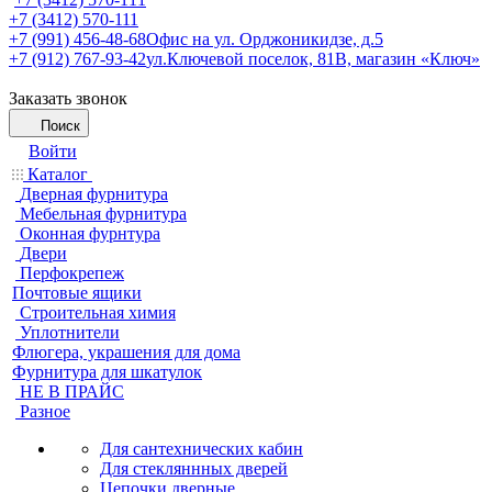
+7 (3412) 570-111
+7 (991) 456-48-68
Офис на ул. Орджоникидзе, д.5
+7 (912) 767-93-42
ул.Ключевой поселок, 81В, магазин «Ключ»
Заказать звонок
Поиск
Войти
Каталог
Дверная фурнитура
Мебельная фурнитура
Оконная фурнтура
Двери
Перфокрепеж
Почтовые ящики
Строительная химия
Уплотнители
Флюгера, украшения для дома
Фурнитура для шкатулок
НЕ В ПРАЙС
Разное
Для сантехнических кабин
Для стекляннных дверей
Цепочки дверные