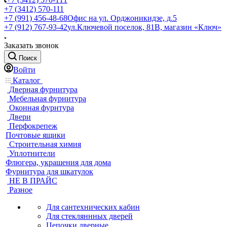
+7 (3412) 570-111
+7 (991) 456-48-68
Офис на ул. Орджоникидзе, д.5
+7 (912) 767-93-42
ул.Ключевой поселок, 81В, магазин «Ключ»
Заказать звонок
Поиск
Войти
Каталог
Дверная фурнитура
Мебельная фурнитура
Оконная фурнтура
Двери
Перфокрепеж
Почтовые ящики
Строительная химия
Уплотнители
Флюгера, украшения для дома
Фурнитура для шкатулок
НЕ В ПРАЙС
Разное
Для сантехнических кабин
Для стекляннных дверей
Цепочки дверные