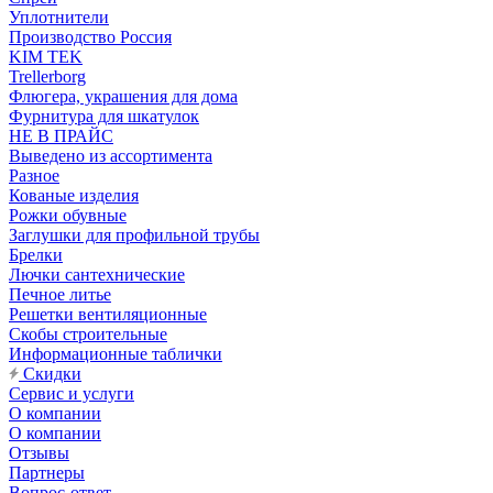
Уплотнители
Производство Россия
KIM TEK
Trellerborg
Флюгера, украшения для дома
Фурнитура для шкатулок
НЕ В ПРАЙС
Выведено из ассортимента
Разное
Кованые изделия
Рожки обувные
Заглушки для профильной трубы
Брелки
Лючки сантехнические
Печное литье
Решетки вентиляционные
Скобы строительные
Информационные таблички
Скидки
Сервис и услуги
О компании
О компании
Отзывы
Партнеры
Вопрос-ответ