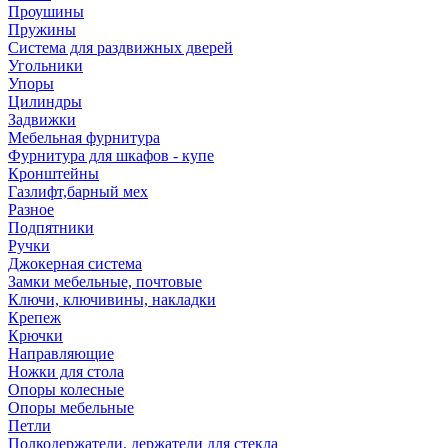
Проушины
Пружины
Система для раздвижных дверей
Угольники
Упоры
Цилиндры
Задвижки
Мебельная фурнитура
Фурнитура для шкафов - купе
Кронштейны
Газлифт,барный мех
Разное
Подпятники
Ручки
Джокерная система
Замки мебельные, почтовые
Ключи, ключивины, накладки
Крепеж
Крючки
Направляющие
Ножки для стола
Опоры колесные
Опоры мебельные
Петли
Полкодержатели, держатели для стекла