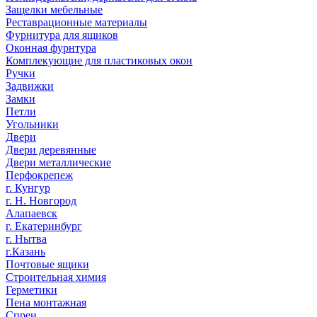
Защелки мебельные
Реставрационные материалы
Фурнитура для ящиков
Оконная фурнтура
Комплекующие для пластиковых окон
Ручки
Задвижки
Замки
Петли
Угольники
Двери
Двери деревянные
Двери металлические
Перфокрепеж
г. Кунгур
г. Н. Новгород
Алапаевск
г. Екатеринбург
г. Нытва
г.Казань
Почтовые ящики
Строительная химия
Герметики
Пена монтажная
Спреи