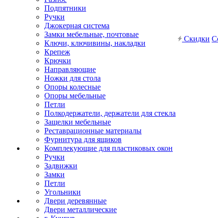
Подпятники
Ручки
Джокерная система
Замки мебельные, почтовые
Скидки
С
Ключи, ключивины, накладки
Крепеж
Крючки
Направляющие
Ножки для стола
Опоры колесные
Опоры мебельные
Петли
Полкодержатели, держатели для стекла
Защелки мебельные
Реставрационные материалы
Фурнитура для ящиков
Комплекующие для пластиковых окон
Ручки
Задвижки
Замки
Петли
Угольники
Двери деревянные
Двери металлические