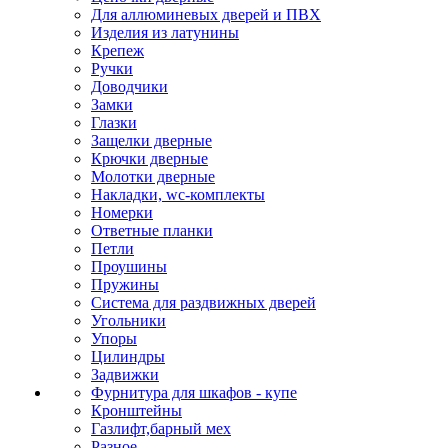
Для аллюминевых дверей и ПВХ
Изделия из латунины
Крепеж
Ручки
Доводчики
Замки
Глазки
Защелки дверные
Крючки дверные
Молотки дверные
Накладки, wc-комплекты
Номерки
Ответные планки
Петли
Проушины
Пружины
Система для раздвижных дверей
Угольники
Упоры
Цилиндры
Задвижки
Фурнитура для шкафов - купе
Кронштейны
Газлифт,барный мех
Разное