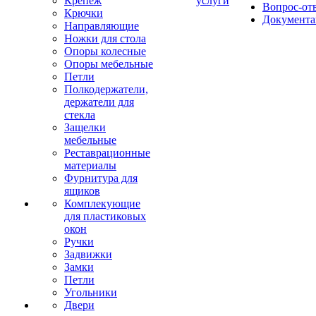
Крепеж
услуги
Вопрос-от
Крючки
Документа
Направляющие
Ножки для стола
Опоры колесные
Опоры мебельные
Петли
Полкодержатели,
держатели для
стекла
Защелки
мебельные
Реставрационные
материалы
Фурнитура для
ящиков
Комплекующие
для пластиковых
окон
Ручки
Задвижки
Замки
Петли
Угольники
Двери