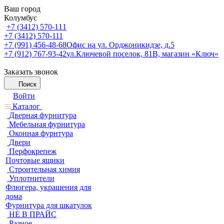
Ваш город
Колумбус
+7 (3412) 570-111
+7 (3412) 570-111
+7 (991) 456-48-68
Офис на ул. Орджоникидзе, д.5
+7 (912) 767-93-42
ул.Ключевой поселок, 81В, магазин «Ключ»
Заказать звонок
Поиск
Войти
Каталог
Дверная фурнитура
Мебельная фурнитура
Оконная фурнтура
Двери
Перфокрепеж
Почтовые ящики
Строительная химия
Уплотнители
Флюгера, украшения для
дома
Фурнитура для шкатулок
НЕ В ПРАЙС
Разное