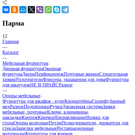
Парма
12
Главная
—
Каталог
—
Мебельная фурнитура
Дверная фурнитура
Оконная
фурнтура
Двери
Перфокрепеж
Почтовые ящики
Строительная
химия
Уплотнители
Флюгера, украшения для дома
Фурнитура
для шкатулок
НЕ В ПРАЙС
Разное
—
Опоры мебельные
Фурнитура для шкафов - купе
Кронштейны
Газлифт,барный
мех
Разное
Подпятники
Ручки
Джокерная система
Замки
мебельные, почтовые
Ключи, ключивины,
накладки
Крепеж
Крючки
Направляющие
Ножки для
стола
Опоры колесные
Петли
Полкодержатели, держатели для
стекла
Защелки мебельные
Реставрационные
материалы
Фурнитура для ящиков