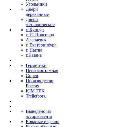
Угольники
Двери
деревянные
Двери
металлические
г. Кунгур
г. Н. Новгород
Алапаевск
г. Екатеринбург
г. Нытва
г.Казань
Герметики
Пена монтажная
Спреи
Производство
Россия
KIM TEK
Trellerborg
Выведено из
ассортимента
Кованые изделия
Рожки обувные