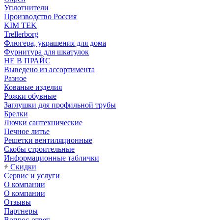
Уплотнители
Производство Россия
KIM TEK
Trellerborg
Флюгера, украшения для дома
Фурнитура для шкатулок
НЕ В ПРАЙС
Выведено из ассортимента
Разное
Кованые изделия
Рожки обувные
Заглушки для профильной трубы
Брелки
Лючки сантехнические
Печное литье
Решетки вентиляционные
Скобы строительные
Информационные таблички
Скидки
Сервис и услуги
О компании
О компании
Отзывы
Партнеры
Вопрос-ответ