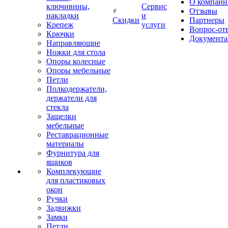
О компани
ключивины,
Сервис
Отзывы
накладки
и
Скидки
Партнеры
Крепеж
услуги
Вопрос-от
Крючки
Документа
Направляющие
Ножки для стола
Опоры колесные
Опоры мебельные
Петли
Полкодержатели,
держатели для
стекла
Защелки
мебельные
Реставрационные
материалы
Фурнитура для
ящиков
Комплекующие
для пластиковых
окон
Ручки
Задвижки
Замки
Петли