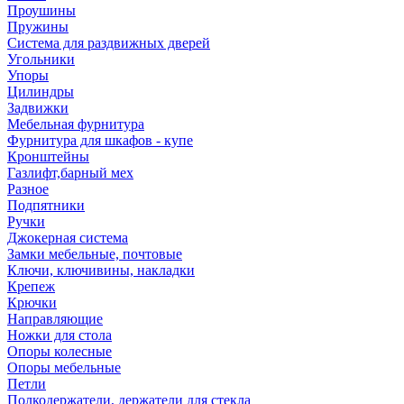
Проушины
Пружины
Система для раздвижных дверей
Угольники
Упоры
Цилиндры
Задвижки
Мебельная фурнитура
Фурнитура для шкафов - купе
Кронштейны
Газлифт,барный мех
Разное
Подпятники
Ручки
Джокерная система
Замки мебельные, почтовые
Ключи, ключивины, накладки
Крепеж
Крючки
Направляющие
Ножки для стола
Опоры колесные
Опоры мебельные
Петли
Полкодержатели, держатели для стекла