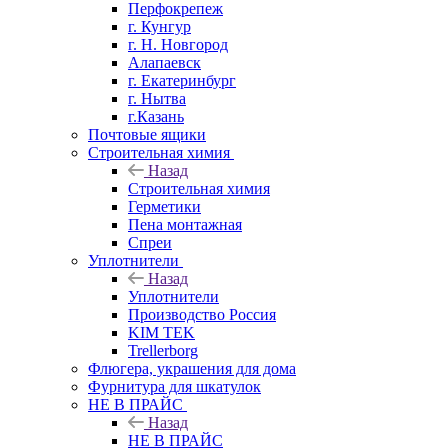
Перфокрепеж
г. Кунгур
г. Н. Новгород
Алапаевск
г. Екатеринбург
г. Нытва
г.Казань
Почтовые ящики
Строительная химия
Назад
Строительная химия
Герметики
Пена монтажная
Спреи
Уплотнители
Назад
Уплотнители
Производство Россия
KIM TEK
Trellerborg
Флюгера, украшения для дома
Фурнитура для шкатулок
НЕ В ПРАЙС
Назад
НЕ В ПРАЙС