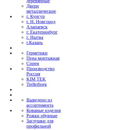
деревянные
Двери
металлические
г. Кунгур
г. Н. Новгород
Алапаевск
г. Екатеринбург
г. Нытва
г.Казань
Герметики
Пена монтажная
Спреи
Производство
Россия
KIM TEK
Trellerborg
Выведено из
ассортимента
Кованые изделия
Рожки обувные
Заглушки для
профильной