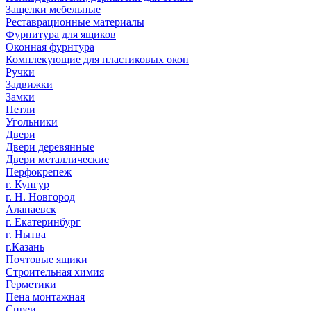
Защелки мебельные
Реставрационные материалы
Фурнитура для ящиков
Оконная фурнтура
Комплекующие для пластиковых окон
Ручки
Задвижки
Замки
Петли
Угольники
Двери
Двери деревянные
Двери металлические
Перфокрепеж
г. Кунгур
г. Н. Новгород
Алапаевск
г. Екатеринбург
г. Нытва
г.Казань
Почтовые ящики
Строительная химия
Герметики
Пена монтажная
Спреи