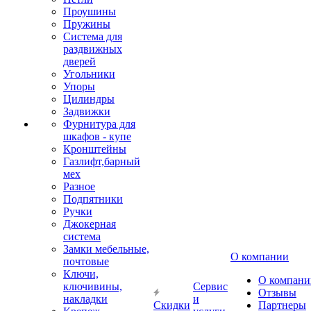
Проушины
Пружины
Система для
раздвижных
дверей
Угольники
Упоры
Цилиндры
Задвижки
Фурнитура для
шкафов - купе
Кронштейны
Газлифт,барный
мех
Разное
Подпятники
Ручки
Джокерная
система
Замки мебельные,
О компании
почтовые
Ключи,
О компани
ключивины,
Сервис
Отзывы
накладки
и
Скидки
Партнеры