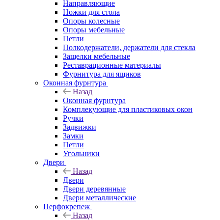
Направляющие
Ножки для стола
Опоры колесные
Опоры мебельные
Петли
Полкодержатели, держатели для стекла
Защелки мебельные
Реставрационные материалы
Фурнитура для ящиков
Оконная фурнтура
Назад
Оконная фурнтура
Комплекующие для пластиковых окон
Ручки
Задвижки
Замки
Петли
Угольники
Двери
Назад
Двери
Двери деревянные
Двери металлические
Перфокрепеж
Назад