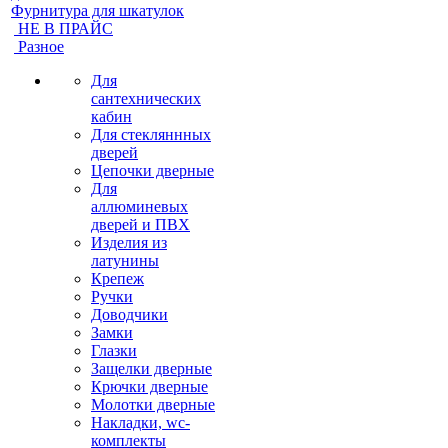
Фурнитура для шкатулок
НЕ В ПРАЙС
Разное
Для
сантехнических
кабин
Для стекляннных
дверей
Цепочки дверные
Для
аллюминевых
дверей и ПВХ
Изделия из
латунины
Крепеж
Ручки
Доводчики
Замки
Глазки
Защелки дверные
Крючки дверные
Молотки дверные
Накладки, wc-
комплекты