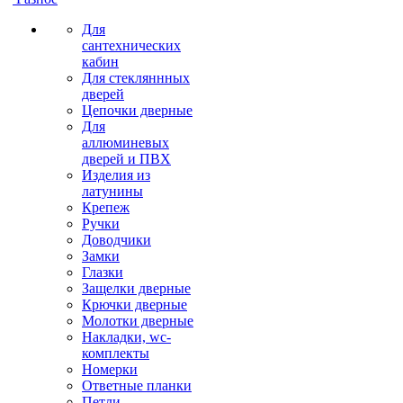
Для
сантехнических
кабин
Для стекляннных
дверей
Цепочки дверные
Для
аллюминевых
дверей и ПВХ
Изделия из
латунины
Крепеж
Ручки
Доводчики
Замки
Глазки
Защелки дверные
Крючки дверные
Молотки дверные
Накладки, wc-
комплекты
Номерки
Ответные планки
Петли