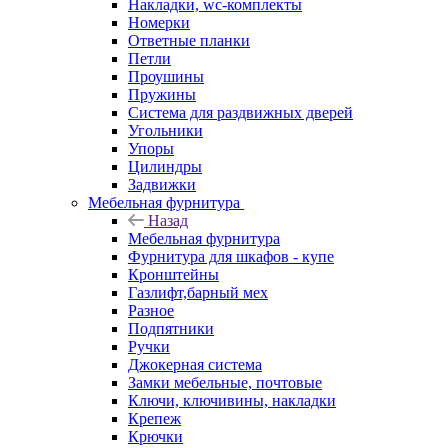
Накладки, wc-комплекты
Номерки
Ответные планки
Петли
Проушины
Пружины
Система для раздвижных дверей
Угольники
Упоры
Цилиндры
Задвижки
Мебельная фурнитура
Назад
Мебельная фурнитура
Фурнитура для шкафов - купе
Кронштейны
Газлифт,барный мех
Разное
Подпятники
Ручки
Джокерная система
Замки мебельные, почтовые
Ключи, ключивины, накладки
Крепеж
Крючки