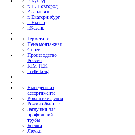
г. Кунгур
г. Н. Новгород
Алапаевск
г. Екатеринбург
г. Нытва
г.Казань
Герметики
Пена монтажная
Спреи
Производство
Россия
KIM TEK
Trellerborg
Выведено из
ассортимента
Кованые изделия
Рожки обувные
Заглушки для
профильной
трубы
Брелки
Лючки