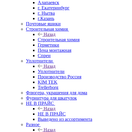
Алапаевск
г. Екатеринбург
г. Нытва
г.Казань
Почтовые ящики
Строительная химия
Назад
Строительная химия
Герметики
Пена монтажная
Спреи
Уплотнители
Назад
Уплотнители
Производство Россия
KIM TEK
Trellerborg
Флюгера, украшения для дома
Фурнитура для шкатулок
НЕ В ПРАЙС
Назад
НЕ В ПРАЙС
Выведено из ассортимента
Разное
Назад