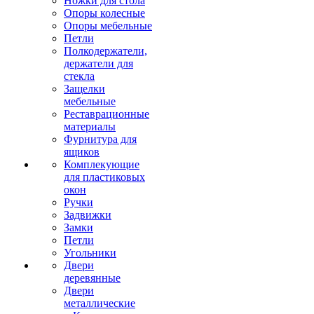
Ножки для стола
Опоры колесные
Опоры мебельные
Петли
Полкодержатели,
держатели для
стекла
Защелки
мебельные
Реставрационные
материалы
Фурнитура для
ящиков
Комплекующие
для пластиковых
окон
Ручки
Задвижки
Замки
Петли
Угольники
Двери
деревянные
Двери
металлические