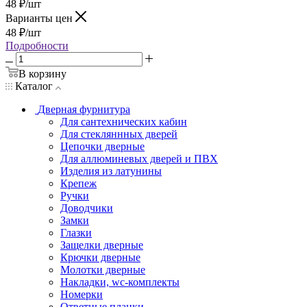
48
₽
/шт
Варианты цен
48
₽
/шт
Подробности
В корзину
Каталог
Дверная фурнитура
Для сантехнических кабин
Для стекляннных дверей
Цепочки дверные
Для аллюминевых дверей и ПВХ
Изделия из латунины
Крепеж
Ручки
Доводчики
Замки
Глазки
Защелки дверные
Крючки дверные
Молотки дверные
Накладки, wc-комплекты
Номерки
Ответные планки