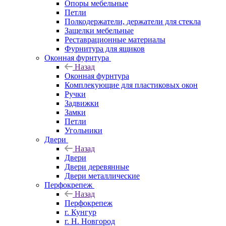
Опоры мебельные
Петли
Полкодержатели, держатели для стекла
Защелки мебельные
Реставрационные материалы
Фурнитура для ящиков
Оконная фурнтура
Назад
Оконная фурнтура
Комплекующие для пластиковых окон
Ручки
Задвижки
Замки
Петли
Угольники
Двери
Назад
Двери
Двери деревянные
Двери металлические
Перфокрепеж
Назад
Перфокрепеж
г. Кунгур
г. Н. Новгород