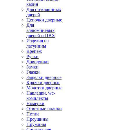
кабин
Для стекляннных
дверей
Цепочки дверные
Для
аллюминевых
дверей и ПВХ
Изделия из
латунины
Крепеж
Ручки
Доводчики
Замки
Глазки
Защелки дверные
Крючки дверные
Молотки дверные
Накладки, wc-
комплекты
Номерки
Ответные планки
Петли
Проушины
Пружины
Система для