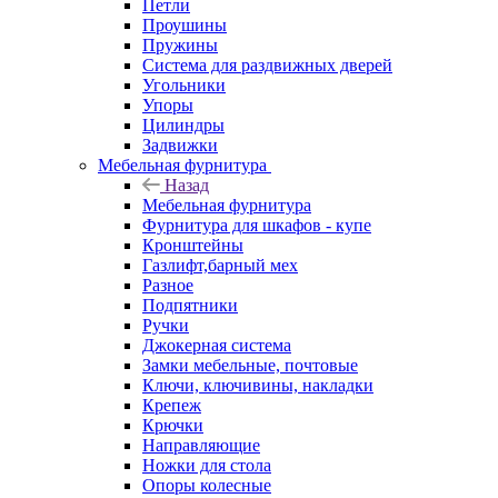
Петли
Проушины
Пружины
Система для раздвижных дверей
Угольники
Упоры
Цилиндры
Задвижки
Мебельная фурнитура
Назад
Мебельная фурнитура
Фурнитура для шкафов - купе
Кронштейны
Газлифт,барный мех
Разное
Подпятники
Ручки
Джокерная система
Замки мебельные, почтовые
Ключи, ключивины, накладки
Крепеж
Крючки
Направляющие
Ножки для стола
Опоры колесные