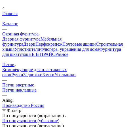
4
Главная
—
Каталог
—
Оконная фурнтура
Дверная фурнитура
Мебельная
фурнитура
Двери
Перфокрепеж
Почтовые ящики
Строительная
химия
Уплотнители
Флюгера, украшения для дома
Фурнитура
для шкатулок
НЕ В ПРАЙС
Разное
—
Петли
Комплекующие для пластиковых
окон
Ручки
Задвижки
Замки
Угольники
—
Петли ввертные
Петли накладные
—
Amig
Производство Россия
Фильтр
По популярности (возрастание)
По популярности (убывание)
По популярности (возрастание)