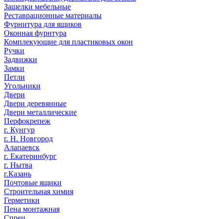
Защелки мебельные
Реставрационные материалы
Фурнитура для ящиков
Оконная фурнтура
Комплекующие для пластиковых окон
Ручки
Задвижки
Замки
Петли
Угольники
Двери
Двери деревянные
Двери металлические
Перфокрепеж
г. Кунгур
г. Н. Новгород
Алапаевск
г. Екатеринбург
г. Нытва
г.Казань
Почтовые ящики
Строительная химия
Герметики
Пена монтажная
Спреи