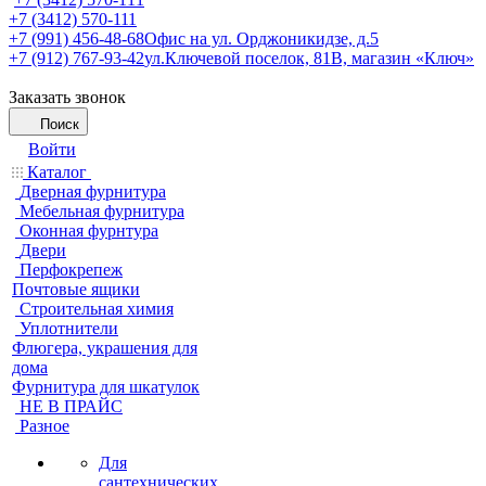
+7 (3412) 570-111
+7 (991) 456-48-68
Офис на ул. Орджоникидзе, д.5
+7 (912) 767-93-42
ул.Ключевой поселок, 81В, магазин «Ключ»
Заказать звонок
Поиск
Войти
Каталог
Дверная фурнитура
Мебельная фурнитура
Оконная фурнтура
Двери
Перфокрепеж
Почтовые ящики
Строительная химия
Уплотнители
Флюгера, украшения для
дома
Фурнитура для шкатулок
НЕ В ПРАЙС
Разное
Для
сантехнических