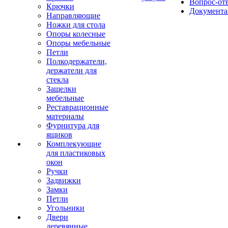
Вопрос-от
Крючки
Документа
Направляющие
Ножки для стола
Опоры колесные
Опоры мебельные
Петли
Полкодержатели,
держатели для
стекла
Защелки
мебельные
Реставрационные
материалы
Фурнитура для
ящиков
Комплекующие
для пластиковых
окон
Ручки
Задвижки
Замки
Петли
Угольники
Двери
деревянные