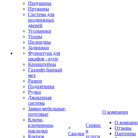
Проушины
Пружины
Система для
раздвижных
дверей
Угольники
Упоры
Цилиндры
Задвижки
Фурнитура для
шкафов - купе
Кронштейны
Газлифт,барный
мех
Разное
Подпятники
Ручки
Джокерная
система
Замки мебельные,
О компании
почтовые
Ключи,
О компани
ключивины,
Сервис
Отзывы
накладки
и
Скидки
Партнеры
Крепеж
услуги