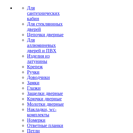
Для
сантехнических
кабин
Для стекляннных
дверей
Цепочки дверные
Для
аллюминевых
дверей и ПВХ
Изделия из
латунины
Крепеж
Ручки
Доводчики
Замки
Глазки
Защелки дверные
Крючки дверные
Молотки дверные
Накладки, wc-
комплекты
Номерки
Ответные планки
Петли