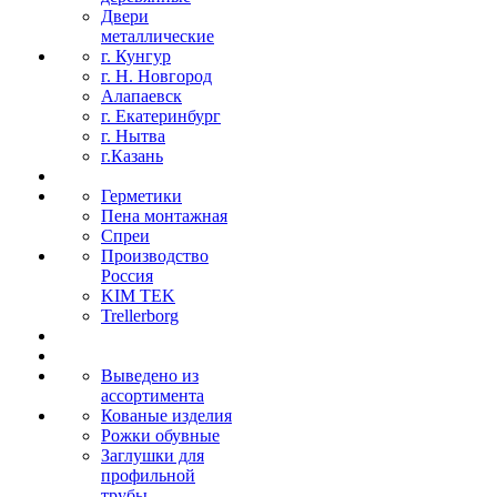
Двери
металлические
г. Кунгур
г. Н. Новгород
Алапаевск
г. Екатеринбург
г. Нытва
г.Казань
Герметики
Пена монтажная
Спреи
Производство
Россия
KIM TEK
Trellerborg
Выведено из
ассортимента
Кованые изделия
Рожки обувные
Заглушки для
профильной
трубы