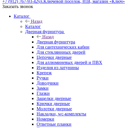
+7 (912) 767-93-42
ул.Ключевой поселок, 81В, магазин «Ключ»
Заказать звонок
Каталог
Назад
Каталог
Дверная фурнитура
Назад
Дверная фурнитура
Для сантехнических кабин
Для стекляннных дверей
Цепочки дверные
Для аллюминевых дверей и ПВХ
Изделия из латунины
Крепеж
Ручки
Доводчики
Замки
Глазки
Защелки дверные
Крючки дверные
Молотки дверные
Накладки, wc-комплекты
Номерки
Ответные планки