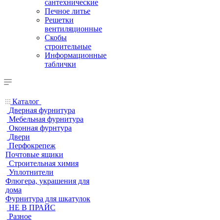
сантехнические
Печное литье
Решетки
вентиляционные
Скобы
строительные
Информационные
таблички
Каталог
Дверная фурнитура
Мебельная фурнитура
Оконная фурнтура
Двери
Перфокрепеж
Почтовые ящики
Строительная химия
Уплотнители
Флюгера, украшения для
дома
Фурнитура для шкатулок
НЕ В ПРАЙС
Разное