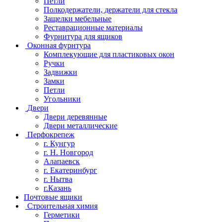
Петли
Полкодержатели, держатели для стекла
Защелки мебельные
Реставрационные материалы
Фурнитура для ящиков
Оконная фурнтура
Комплекующие для пластиковых окон
Ручки
Задвижки
Замки
Петли
Угольники
Двери
Двери деревянные
Двери металлические
Перфокрепеж
г. Кунгур
г. Н. Новгород
Алапаевск
г. Екатеринбург
г. Нытва
г.Казань
Почтовые ящики
Строительная химия
Герметики