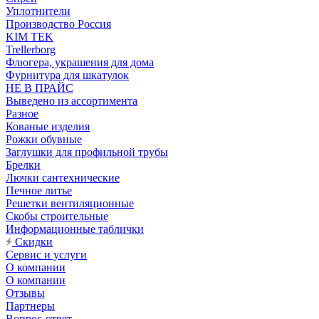
Уплотнители
Производство Россия
KIM TEK
Trellerborg
Флюгера, украшения для дома
Фурнитура для шкатулок
НЕ В ПРАЙС
Выведено из ассортимента
Разное
Кованые изделия
Рожки обувные
Заглушки для профильной трубы
Брелки
Лючки сантехнические
Печное литье
Решетки вентиляционные
Скобы строительные
Информационные таблички
Скидки
Сервис и услуги
О компании
О компании
Отзывы
Партнеры
Вопрос-ответ