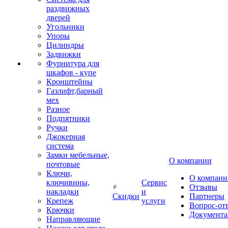
раздвижных
дверей
Угольники
Упоры
Цилиндры
Задвижки
Фурнитура для
шкафов - купе
Кронштейны
Газлифт,барный
мех
Разное
Подпятники
Ручки
Джокерная
система
Замки мебельные,
О компании
почтовые
Ключи,
О компани
ключивины,
Сервис
Отзывы
накладки
и
Скидки
Партнеры
Крепеж
услуги
Вопрос-от
Крючки
Документа
Направляющие