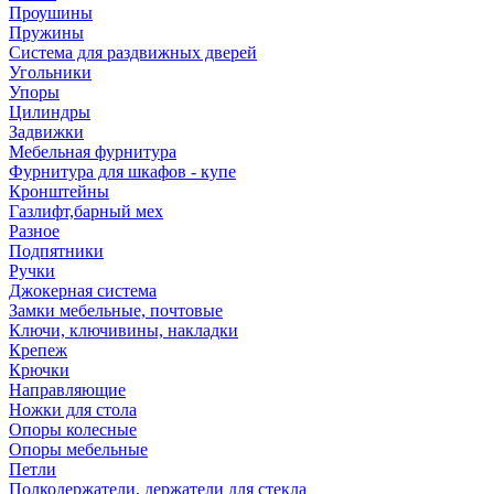
Проушины
Пружины
Система для раздвижных дверей
Угольники
Упоры
Цилиндры
Задвижки
Мебельная фурнитура
Фурнитура для шкафов - купе
Кронштейны
Газлифт,барный мех
Разное
Подпятники
Ручки
Джокерная система
Замки мебельные, почтовые
Ключи, ключивины, накладки
Крепеж
Крючки
Направляющие
Ножки для стола
Опоры колесные
Опоры мебельные
Петли
Полкодержатели, держатели для стекла