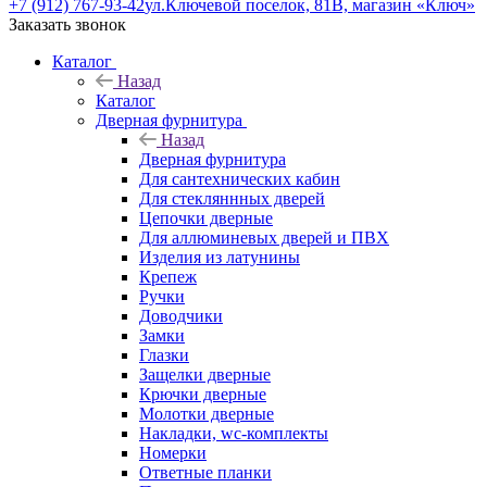
+7 (912) 767-93-42
ул.Ключевой поселок, 81В, магазин «Ключ»
Заказать звонок
Каталог
Назад
Каталог
Дверная фурнитура
Назад
Дверная фурнитура
Для сантехнических кабин
Для стекляннных дверей
Цепочки дверные
Для аллюминевых дверей и ПВХ
Изделия из латунины
Крепеж
Ручки
Доводчики
Замки
Глазки
Защелки дверные
Крючки дверные
Молотки дверные
Накладки, wc-комплекты
Номерки
Ответные планки