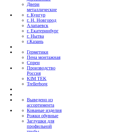
Двери
металлические
г. Кунгур
г. Н. Новгород
Алапаевск
г. Екатеринбург
г. Нытва
г.Казань
Герметики
Пена монтажная
Спреи
Производство
Россия
KIM TEK
Trellerborg
Выведено из
ассортимента
Кованые изделия
Рожки обувные
Заглушки для
профильной
трубы