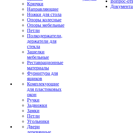
Вопрос-от
Крючки
Документа
Направляющие
Ножки для стола
Опоры колесные
Опоры мебельные
Петли
Полкодержатели,
держатели для
стекла
Защелки
мебельные
Реставрационные
материалы
Фурнитура для
ящиков
Комплекующие
для пластиковых
окон
Ручки
Задвижки
Замки
Петли
Угольники
Двери
деревянные