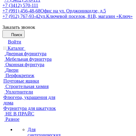
+7 (3412) 570-111
+7 (991) 456-48-68
Офис на ул. Орджоникидзе, д.5
+7 (912) 767-93-42
ул.Ключевой поселок, 81В, магазин «Ключ»
Заказать звонок
Поиск
Войти
Каталог
Дверная фурнитура
Мебельная фурнитура
Оконная фурнтура
Двери
Перфокрепеж
Почтовые ящики
Строительная химия
Уплотнители
Флюгера, украшения для
дома
Фурнитура для шкатулок
НЕ В ПРАЙС
Разное
Для
сантехнических