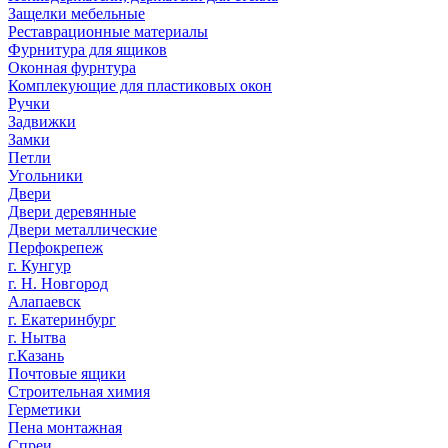
Защелки мебельные
Реставрационные материалы
Фурнитура для ящиков
Оконная фурнтура
Комплекующие для пластиковых окон
Ручки
Задвижки
Замки
Петли
Угольники
Двери
Двери деревянные
Двери металлические
Перфокрепеж
г. Кунгур
г. Н. Новгород
Алапаевск
г. Екатеринбург
г. Нытва
г.Казань
Почтовые ящики
Строительная химия
Герметики
Пена монтажная
Спреи