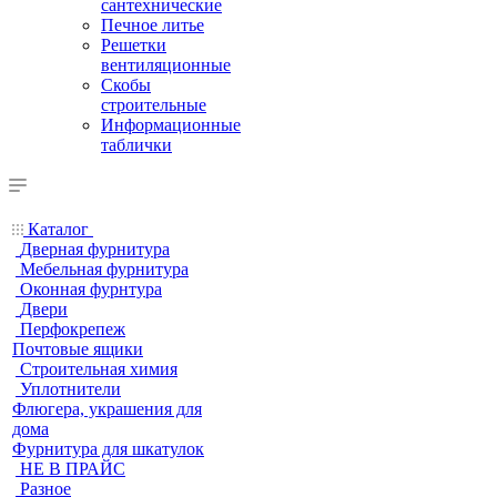
сантехнические
Печное литье
Решетки
вентиляционные
Скобы
строительные
Информационные
таблички
Каталог
Дверная фурнитура
Мебельная фурнитура
Оконная фурнтура
Двери
Перфокрепеж
Почтовые ящики
Строительная химия
Уплотнители
Флюгера, украшения для
дома
Фурнитура для шкатулок
НЕ В ПРАЙС
Разное