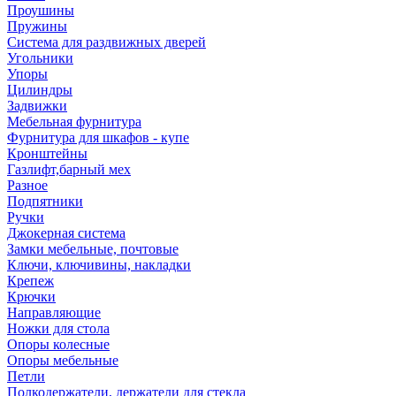
Проушины
Пружины
Система для раздвижных дверей
Угольники
Упоры
Цилиндры
Задвижки
Мебельная фурнитура
Фурнитура для шкафов - купе
Кронштейны
Газлифт,барный мех
Разное
Подпятники
Ручки
Джокерная система
Замки мебельные, почтовые
Ключи, ключивины, накладки
Крепеж
Крючки
Направляющие
Ножки для стола
Опоры колесные
Опоры мебельные
Петли
Полкодержатели, держатели для стекла