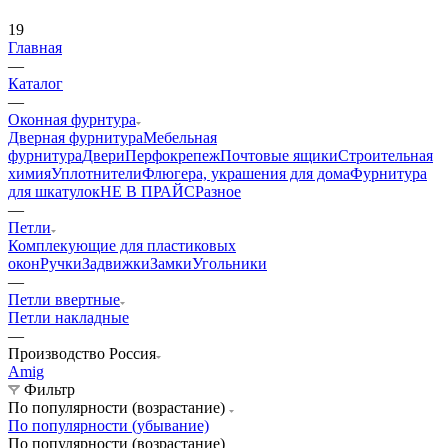
19
Главная
—
Каталог
—
Оконная фурнтура
Дверная фурнитура
Мебельная
фурнитура
Двери
Перфокрепеж
Почтовые ящики
Строительная
химия
Уплотнители
Флюгера, украшения для дома
Фурнитура
для шкатулок
НЕ В ПРАЙС
Разное
—
Петли
Комплекующие для пластиковых
окон
Ручки
Задвижки
Замки
Угольники
—
Петли ввертные
Петли накладные
—
Производство Россия
Amig
Фильтр
По популярности (возрастание)
По популярности (убывание)
По популярности (возрастание)