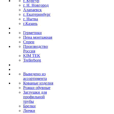
г. Кунгур
г. Н. Новгород
Алапаевск
г. Екатеринбург
г. Нытва
г.Казань
Герметики
Пена монтажная
Спреи
Производство
Россия
KIM TEK
Trellerborg
Выведено из
ассортимента
Кованые изделия
Рожки обувные
Заглушки для
профильной
трубы
Брелки
Лючки