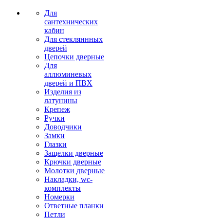
Для
сантехнических
кабин
Для стекляннных
дверей
Цепочки дверные
Для
аллюминевых
дверей и ПВХ
Изделия из
латунины
Крепеж
Ручки
Доводчики
Замки
Глазки
Защелки дверные
Крючки дверные
Молотки дверные
Накладки, wc-
комплекты
Номерки
Ответные планки
Петли