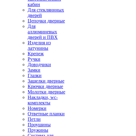
кабин
Для стекляннных
дверей
Цепочки дверные
Для
аллюминевых
дверей и ПВХ
Изделия из
латунины
Крепеж
Ручки
Доводчики
Замки
Глазки
Защелки дверные
Крючки дверные
Молотки дверные
Накладки, wc-
комплекты
Номерки
Ответные планки
Петли
Проушины
Пружины
Система для