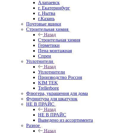
Алапаевск
г. Екатеринбург
г. Нытва
г.Казань
Почтовые ящики
Строительная химия
Назад
Строительная химия
Герметики
Пена монтажная
Спреи
Уплотнители
Назад
Уплотнители
Производство Россия
KIM TEK
Trellerborg
Флюгера, украшения для дома
Фурнитура для шкатулок
НЕ В ПРАЙС
Назад
НЕ В ПРАЙС
Выведено из ассортимента
Разное
Назад