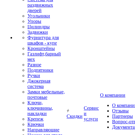
раздвижных
дверей
Угольники
Упоры
Цилиндры
Задвижки
Фурнитура для
шкафов - купе
Кронштейны
Газлифт,барный
мех
Разное
Подпятники
Ручки
Джокерная
система
Замки мебельные,
О компании
почтовые
Ключи,
О компани
ключивины,
Сервис
Отзывы
накладки
и
Скидки
Партнеры
Крепеж
услуги
Вопрос-от
Крючки
Документа
Направляющие