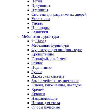
Петли
Проушины
Пружины
Система для раздвижных дверей
Угольники
Упоры
Цилиндры
Задвижки
Мебельная фурнитура
Назад
Мебельная фурнитура
Фурнитура для шкафов - купе
Кронштейны
Газлифт,барный мех
Разное
Подпятники
Ручки
Джокерная система
Замки мебельные, почтовые
Ключи, ключивины, накладки
Крепеж
Крючки
Направляющие
Ножки для стола
Опоры колесные