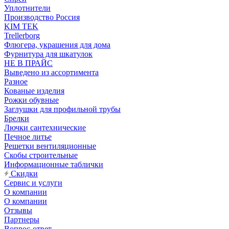
Уплотнители
Производство Россия
KIM TEK
Trellerborg
Флюгера, украшения для дома
Фурнитура для шкатулок
НЕ В ПРАЙС
Выведено из ассортимента
Разное
Кованые изделия
Рожки обувные
Заглушки для профильной трубы
Брелки
Лючки сантехнические
Печное литье
Решетки вентиляционные
Скобы строительные
Информационные таблички
Скидки
Сервис и услуги
О компании
О компании
Отзывы
Партнеры
Вопрос-ответ