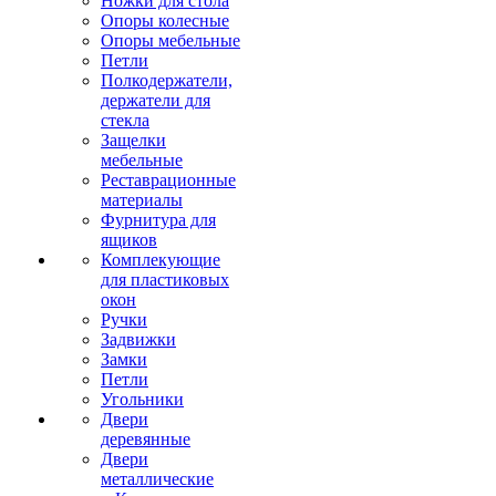
Ножки для стола
Опоры колесные
Опоры мебельные
Петли
Полкодержатели,
держатели для
стекла
Защелки
мебельные
Реставрационные
материалы
Фурнитура для
ящиков
Комплекующие
для пластиковых
окон
Ручки
Задвижки
Замки
Петли
Угольники
Двери
деревянные
Двери
металлические