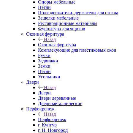
Опоры мебельные
Петли
Полкодержатели, держатели для стекла
Защелки мебельные
Реставрационные материалы
Фурнитура для ящиков
Оконная фурнтура
Назад
Оконная фурнтура
Комплекующие для пластиковых окон
Ручки
Задвижки
Замки
Петли
Угольники
Двери
Назад
Двери
Двери деревянные
Двери металлические
Перфокрепеж
Назад
Перфокрепеж
г. Кунгур
г. Н. Новгород