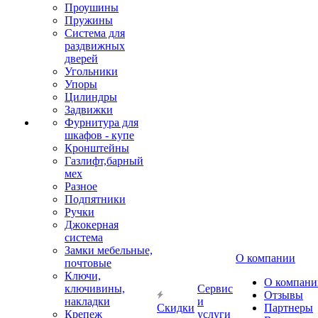
Проушины
Пружины
Система для
раздвижных
дверей
Угольники
Упоры
Цилиндры
Задвижки
Фурнитура для
шкафов - купе
Кронштейны
Газлифт,барный
мех
Разное
Подпятники
Ручки
Джокерная
система
Замки мебельные,
О компании
почтовые
Ключи,
О компани
ключивины,
Сервис
Отзывы
накладки
и
Скидки
Партнеры
Крепеж
услуги